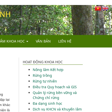
INH
HẨM KHOA HỌC
VĂN BẢN
LIÊN HỆ
ÁO
HOẠT ĐỘNG KHOA HỌC
Nông lâm Kết hợp
ÁO KHOA HỌC
Rừng trồng
CHUẨN, HDKT, QTKT
Rừng tự nhiên
Điều tra Quy hoạch và GIS
 VÀ TIẾN BỘ KỸ THUẬT
Quản lý rừng bền vững và
ng
Chứng chỉ rừng
ập tại
Đa dạng sinh học
an khác
Dịch vụ KHCN và Khuyến lâm
iện là