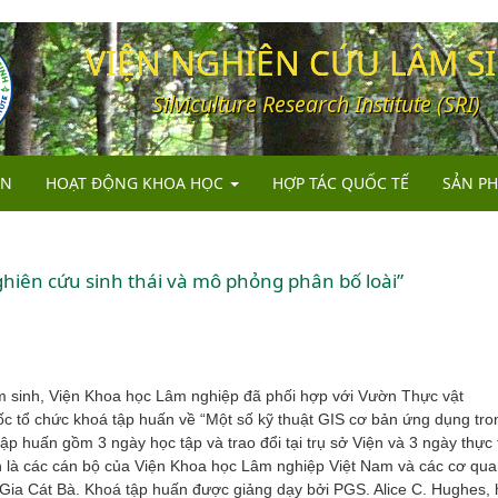
VIỆN NGHIÊN CỨU LÂM S
Silviculture Research Institute (SRI)
ỆN
HOẠT ĐỘNG KHOA HỌC
HỢP TÁC QUỐC TẾ
SẢN P
RỪNG TRỒNG
SÁCH
RỪNG TỰ NHIÊN
BÀI B
nghiên cứu sinh thái và mô phỏng phân bố loài”
NÔNG LÂM KẾT HỢP
BÁO C
ĐIỀU TRA, QUY HOẠCH VÀ VIỄN THÁM
TIÊU 
ĐA DẠNG SINH HỌC VÀ BẢO TỒN NGUỒN GEN
GIỐNG
 sinh, Viện Khoa học Lâm nghiệp đã phối hợp với Vườn Thực vật
 tổ chức khoá tập huấn về “Một số kỹ thuật GIS cơ bản ứng dụng tro
QUẢN LÝ RỪNG BỀN VỮNG VÀ CHỨNG CHỈ RỪNG
ập huấn gồm 3 ngày học tập và trao đổi tại trụ sở Viện và 3 ngày thực t
n là các cán bộ của Viện Khoa học Lâm nghiệp Việt Nam và các cơ qu
DỊCH VỤ, CHUYỂN GIAO KHCN VÀ KHUYẾN LÂM
Gia Cát Bà. Khoá tập huấn được giảng dạy bởi PGS. Alice C. Hughes, h