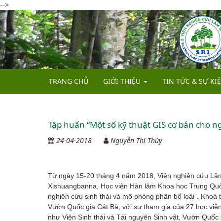
-->
TRANG CHỦ
GIỚI THIỆU
TIN TỨC & SỰ KI
LỊCH SỬ HÌNH THÀNH
CHỨC NĂNG, NHIỆM VỤ
Tập huấn “Một số kỹ thuật GIS cơ bản cho 
CƠ CẤU TỔ CHỨC VÀ NHÂN SỰ
24-04-2018
Nguyễn Thị Thùy
Từ ngày 15-20 tháng 4 năm 2018, Viện nghiên cứu Lâm
Xishuangbanna, Học viện Hàn lâm Khoa học Trung Quốc
nghiên cứu sinh thái và mô phỏng phân bố loài”. Khoá t
Vườn Quốc gia Cát Bà, với sự tham gia của 27 học viê
như Viện Sinh thái và Tài nguyên Sinh vật, Vườn Quốc 