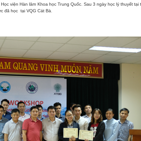
, Học viện Hàn lâm Khoa học Trung Quốc.
Sau 3 ngày học lý thuyết tại 
HỘI THẢO, TẬP HUẤN
hức đã học tại VQG Cát Bà.