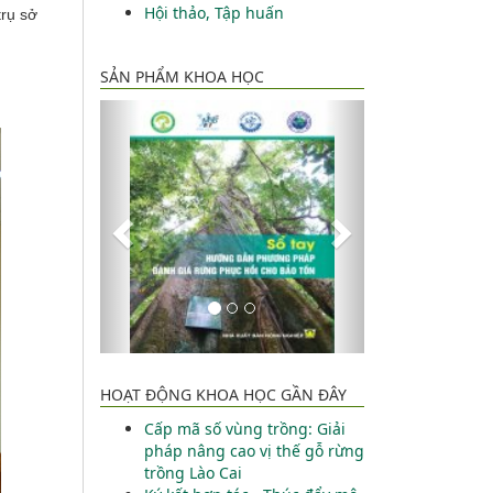
Hội thảo, Tập huấn
trụ sở
SẢN PHẨM KHOA HỌC
Về
Kế
trước
tiếp
HOẠT ĐỘNG KHOA HỌC GẦN ĐÂY
Cấp mã số vùng trồng: Giải
pháp nâng cao vị thế gỗ rừng
trồng Lào Cai