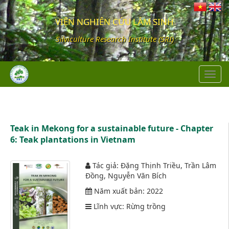
VIỆN NGHIÊN CỨU LÂM SINH
Silviculture Research Institute (SRI)
Toggl
navig
Teak in Mekong for a sustainable future - Chapter
6: Teak plantations in Vietnam
Tác giả:
Đặng Thịnh Triều, Trần Lâm
Đồng, Nguyễn Văn Bích
Năm xuất bản:
2022
Lĩnh vực:
Rừng trồng