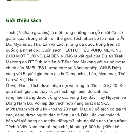
Giới thiệu sách
Tếch (
Tectona grandis
) là một trong những loại gỗ nhiệt đới có
giá trị quan trọng nhất trên thế giới. Tếch phân bố tự nhiên ở Ấn
Độ, Myanmar, Thái Lan và Lào, nhưng đã được trồng trên 70
quốc gia nhiệt đới. Cuốn sách TẾCH Ở TIỂU VÙNG MEKONG
CHO MỘT TƯƠNG LAI BỀN VỮNG là kết quả của Dự án Teak
Mekong do ITTO thực hiện ở Tiểu vùng Mekong với sự hỗ trợ tài
chính của BMEL (Bộ Lương thực và Nông nghiệp, CHLB Đức)
cùng với 5 quốc gia tham gia là Campuchia, Lào, Myanmar, Thái
Lan và Việt Nam.
Ở Việt Nam, Tếch được nhập nội và trồng từ đầu Thế kỷ 20. Kết
quả đánh giá cho thấy Tếch thích nghi biên độ sinh thái
rộng, hiện đang được trồng ở các vùng Tây Bắc, Tây Nguyên và
Đông Nam Bộ. Với lập địa thích hợp năng suất đạt 9-15
m3/ha/năm với chu kỳ khoảng 20 năm. Mặc dù gỗ tếch có giá trị
cao, đang được người dân ở Sơn La và Đắc Lắc khai thác và
bán với giá hàng chục triệu đồng/m3, nhưng diện tích rừng trồng
Tếch ở Việt Nam còn rất hạn chế, khoảng 6.600 ha (Kiểm kê