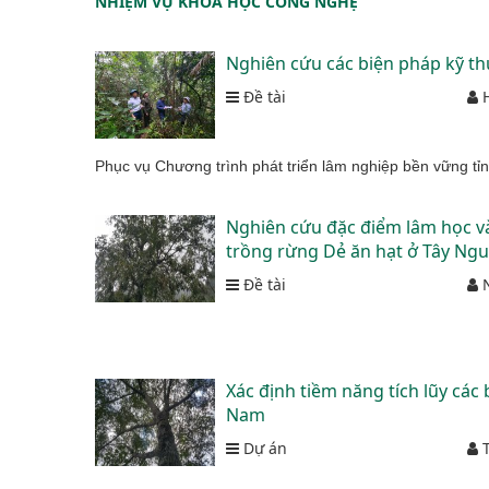
NHIỆM VỤ KHOA HỌC CÔNG NGHỆ
Nghiên cứu các biện pháp kỹ th
Đề tài
H
Phục vụ Chương trình phát triển lâm nghiệp bền vững t
Nghiên cứu đặc điểm lâm học và 
trồng rừng Dẻ ăn hạt ở Tây Ng
Đề tài
N
Xác định tiềm năng tích lũy các
Nam
Dự án
T