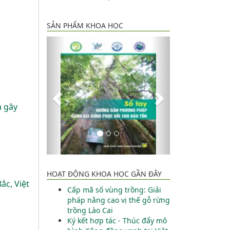
SẢN PHẨM KHOA HỌC
Về
Kế
trước
tiếp
à gây
HOẠT ĐỘNG KHOA HỌC GẦN ĐÂY
ắc, Việt
Cấp mã số vùng trồng: Giải
pháp nâng cao vị thế gỗ rừng
trồng Lào Cai
Ký kết hợp tác - Thúc đẩy mô