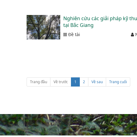
Nghiên cứu các giải pháp kỹ thu
tại Bắc Giang
Đề tài
N
Trang đầu
Về trước
1
2
Về sau
Trang cuối