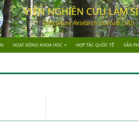
VIỆN NGHIÊN CỨU LÂM S
Silviculture Research Institute (SRI)
ỆN
HOẠT ĐỘNG KHOA HỌC
HỢP TÁC QUỐC TẾ
SẢN P
RỪNG TRỒNG
SÁCH
RỪNG TỰ NHIÊN
BÀI B
NÔNG LÂM KẾT HỢP
BÁO C
ĐIỀU TRA, QUY HOẠCH VÀ VIỄN THÁM
TIÊU 
ĐA DẠNG SINH HỌC VÀ BẢO TỒN NGUỒN GEN
GIỐNG
QUẢN LÝ RỪNG BỀN VỮNG VÀ CHỨNG CHỈ RỪNG
DỊCH VỤ, CHUYỂN GIAO KHCN VÀ KHUYẾN LÂM
HỘI THẢO, TẬP HUẤN