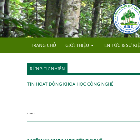
TRANG CHỦ
GIỚI THIỆU
TIN TỨC & SỰ KI
LỊCH SỬ HÌNH THÀNH
RỪNG TỰ NHIÊN
CHỨC NĂNG, NHIỆM VỤ
CƠ CẤU TỔ CHỨC VÀ NHÂN SỰ
TIN HOẠT ĐỘNG KHOA HỌC CÔNG NGHỆ
......