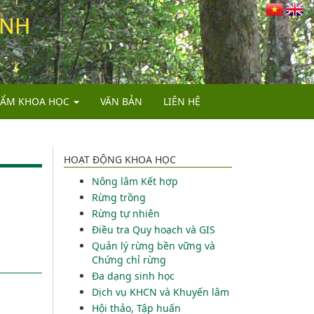
INH
HẨM KHOA HỌC
VĂN BẢN
LIÊN HỆ
ÁO
HOẠT ĐỘNG KHOA HỌC
Nông lâm Kết hợp
ÁO KHOA HỌC
Rừng trồng
CHUẨN, HDKT, QTKT
Rừng tự nhiên
Điều tra Quy hoạch và GIS
 VÀ TIẾN BỘ KỸ THUẬT
Quản lý rừng bền vững và
Chứng chỉ rừng
Đa dạng sinh học
Dịch vụ KHCN và Khuyến lâm
Hội thảo, Tập huấn