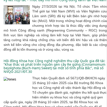
Ngày 27/3/2026 tại Hà Nội, Tổ chức Tầm nhìn
Thế giới tại Việt Nam (WVI) và Viện Nghiên cứu
Lâm sinh (SRI) đã ký kết Biên bản ghi nhớ hợp
tác (MoU). Một trong những hoạt động chính của
chương trình hợp tác là thúc đẩy việc ứng dụng
mô hình Cộng đồng xanh (Regreening Community – RGC) trong
lĩnh vực lâm nghiệp và nông lâm kết hợp tại Việt Nam, góp phần
tăng cường khả năng chống chịu với biến đổi khí hậu và cải thiện
sinh kế bền vững cho cộng đồng địa phương, đặc biệt là các cộng
đồng dễ bị tổn thương và ở vùng sâu, vùng xa.
Hội đồng Khoa học Công nghệ nghiệm thu cấp Quốc gia đề tài:
“Khai thác và phát triển nguồn gen cây Re gừng (Cinnamomum
bejolghota (Buch-Ham) Sweet) tại một số tỉnh phía Bắc”, mã số
NVQG-2021/ĐT.30
Thực hiện Quyết định số 5671/QĐ-BKHCN ngày
15 tháng 10 năm 2025 của Bộ trưởng Bộ Khoa
học và Công nghệ về việc thành lập Hội đồng và
Tổ chuyên gia đánh giá, nghiệm thu kết quả thực
hiện nhiệm vụ khoa học và công nghệ quỹ gen
cấp quốc gia, ngày 28 tháng 10 năm 2025, tại Bộ Khoa học và
Công nghệ, Hội đồng khoa học và công nghệ cấp Quốc gia đã tổ