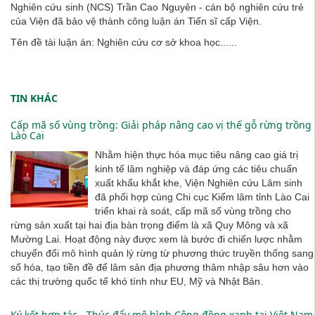
Nghiên cứu sinh (NCS) Trần Cao Nguyên - cán bộ nghiên cứu trẻ
của Viện đã bảo vệ thành công luận án Tiến sĩ cấp Viện.
Tên đề tài luận án: Nghiên cứu cơ sở khoa học......
TIN KHÁC
Cấp mã số vùng trồng: Giải pháp nâng cao vị thế gỗ rừng trồng
Lào Cai
Nhằm hiện thực hóa mục tiêu nâng cao giá trị
kinh tế lâm nghiệp và đáp ứng các tiêu chuẩn
xuất khẩu khắt khe, Viện Nghiên cứu Lâm sinh
đã phối hợp cùng Chi cục Kiểm lâm tỉnh Lào Cai
triển khai rà soát, cấp mã số vùng trồng cho
rừng sản xuất tại hai địa bàn trọng điểm là xã Quy Mông và xã
Mường Lai. Hoạt động này được xem là bước đi chiến lược nhằm
chuyển đổi mô hình quản lý rừng từ phương thức truyền thống sang
số hóa, tạo tiền đề để lâm sản địa phương thâm nhập sâu hơn vào
các thị trường quốc tế khó tính như EU, Mỹ và Nhật Bản.
Ký kết hợp tác - Thúc đẩy mô hình Cộng đồng xanh tại Việt Nam