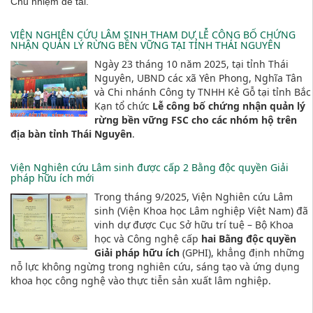
Chủ nhiệm đề tài.
VIỆN NGHIÊN CỨU LÂM SINH THAM DỰ LỄ CÔNG BỐ CHỨNG
NHẬN QUẢN LÝ RỪNG BỀN VỮNG TẠI TỈNH THÁI NGUYÊN
Ngày 23 tháng 10 năm 2025, tại tỉnh Thái
Nguyên, UBND các xã Yên Phong, Nghĩa Tân
và Chi nhánh Công ty TNHH Kẻ Gỗ tại tỉnh Bắc
Kạn tổ chức
Lễ công bố chứng nhận quản lý
rừng bền vững FSC cho các nhóm hộ trên
địa bàn tỉnh Thái Nguyên
.
Viện Nghiên cứu Lâm sinh được cấp 2 Bằng độc quyền Giải
pháp hữu ích mới
Trong tháng 9/2025, Viện Nghiên cứu Lâm
sinh (Viện Khoa học Lâm nghiệp Việt Nam) đã
vinh dự được Cục Sở hữu trí tuệ – Bộ Khoa
học và Công nghệ cấp
hai Bằng độc quyền
Giải pháp hữu ích
(GPHI), khẳng định những
nỗ lực không ngừng trong nghiên cứu, sáng tạo và ứng dụng
khoa học công nghệ vào thực tiễn sản xuất lâm nghiệp.