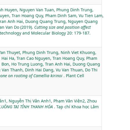
anh Huyen, Nguyen Van Tuan, Phung Dinh Trung,
guyen, Tran Hoang Quy, Pham Dinh Sam, Vu Tien Lam,
 Tran Anh Hai, Duong Quang Trung, Nguyen Quang
an Van Do (2019).
Cutting size and position affect
iotechnology and Molecular Biology 20: 179-187.
an Thuyet, Phung Dinh Trung, Ninh Viet Khuong,
 Hai Ha, Tran Cao Nguyen, Tran Hoang Quy, Pham
 Bon, Ho Trung Luong, Tran Anh Hai, Duong Quang
Van Thanh, Dinh Hai Dang, Vu Van Thuan, Do Thi
one on rooting of Camellia kirinoi
. Plant Cell
n1, Nguyễn Thị Vân Anh1, Phạm Văn Viện2, Zhou
 LUỒNG TẠI TỈNH THANH HÓA
. Tạp chí Khoa học Lâm