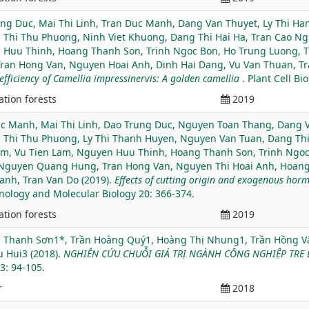
ng Duc, Mai Thi Linh, Tran Duc Manh, Dang Van Thuyet, Ly Thi H
Thi Thu Phuong, Ninh Viet Khuong, Dang Thi Hai Ha, Tran Cao N
 Huu Thinh, Hoang Thanh Son, Trinh Ngoc Bon, Ho Trung Luong,
ran Hong Van, Nguyen Hoai Anh, Dinh Hai Dang, Vu Van Thuan, Tr
efficiency of Camellia impressinervis: A golden camellia
. Plant Cell B
ation forests
2019
c Manh, Mai Thi Linh, Dao Trung Duc, Nguyen Toan Thang, Dang V
Thi Thu Phuong, Ly Thi Thanh Huyen, Nguyen Van Tuan, Dang Thi
m, Vu Tien Lam, Nguyen Huu Thinh, Hoang Thanh Son, Trinh Ngoc
Nguyen Quang Hung, Tran Hong Van, Nguyen Thi Hoai Anh, Hoang 
anh, Tran Van Do (2019).
Effects of cutting origin and exogenous horm
nology and Molecular Biology 20: 366-374.
ation forests
2019
 Thanh Sơn1*, Trần Hoàng Quý1, Hoàng Thị Nhung1, Trần Hồng Vâ
u Hui3 (2018).
NGHIÊN CỨU CHUỖI GIÁ TRỊ NGÀNH CÔNG NGHIỆP TRE
3: 94-105.
r
2018