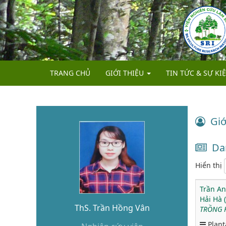
TRANG CHỦ
GIỚI THIỆU
TIN TỨC & SỰ KI
LỊCH SỬ HÌNH THÀNH
CHỨC NĂNG, NHIỆM VỤ
Giớ
CƠ CẤU TỔ CHỨC VÀ NHÂN SỰ
Da
Hiển thị
Trần An
Hải Hà 
ThS. Trần Hồng Vân
TRỒNG K
Plant